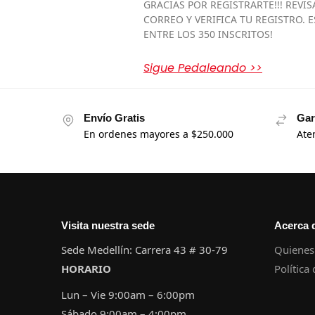
GRACIAS POR REGISTRARTE!!! REVIS
CORREO Y VERIFICA TU REGISTRO. E
ENTRE LOS 350 INSCRITOS!
Sigue Pedaleando >>
Envío Gratis
Gar
En ordenes mayores a $250.000
Ate
Visita nuestra sede
Acerca 
Sede Medellín: Carrera 43 # 30-79
Quienes
HORARIO
Política
Lun – Vie 9:00am – 6:00pm
Sábado 9:00am – 4:00pm