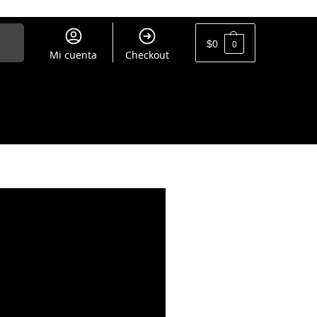
uscar
$
0
0
Mi cuenta
Checkout