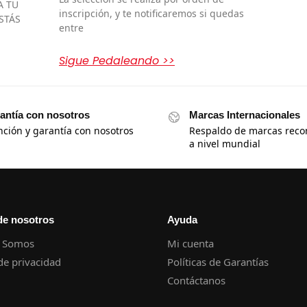
A TU
inscripción, y te notificaremos si quedas
STÁS
entre
Sigue Pedaleando >>
antía con nosotros
Marcas Internacionales
nción y garantía con nosotros
Respaldo de marcas reco
a nivel mundial
de nosotros
Ayuda
 Somos
Mi cuenta
 de privacidad
Políticas de Garantías
Contáctanos