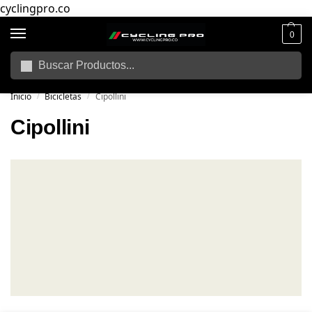
cyclingpro.co
0
Buscar
🚴‍ Envío gratuito a todo Colombia por compras superiores a $250.000
📦
Inicio
Bicicletas
Cipollini
/
/
Cipollini