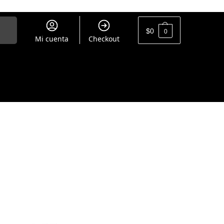
uscar
$
0
0
Mi cuenta
Checkout