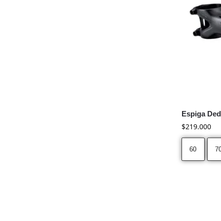
Espiga Ded
$
219.000
60
7