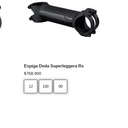
Espiga Deda Superleggera Rs
$
768.900
12
100
90