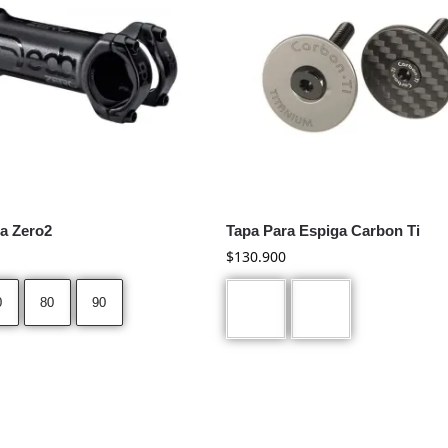
a Zero2
Tapa Para Espiga Carbon Ti
$
130.900
0
80
90