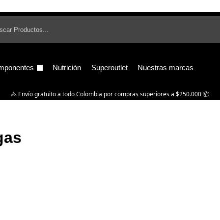
B
mponentes
Nutrición
Superoutlet
Nuestras marcas
🚴‍ Envío gratuito a todo Colombia por compras superiores a $250.000 📦
gas