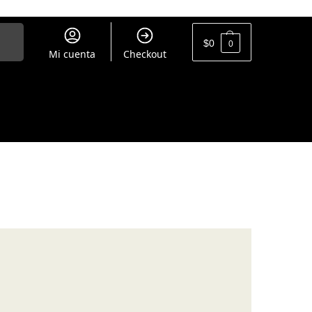
uscar
$
0
0
Mi cuenta
Checkout