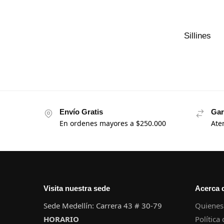
Sillines
Envío Gratis
Gar
En ordenes mayores a $250.000
Ate
Visita nuestra sede
Acerca 
Sede Medellín: Carrera 43 # 30-79
Quienes
HORARIO
Política