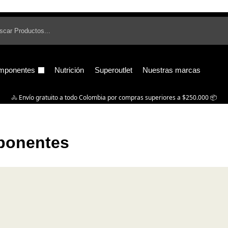
B
mponentes
Nutrición
Superoutlet
Nuestras marcas
🚴‍ Envío gratuito a todo Colombia por compras superiores a $250.000 📦
onentes