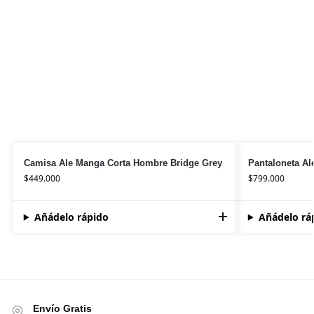
Camisa Ale Manga Corta Hombre Bridge Grey
Pantaloneta Al
$
449.000
$
799.000
Añádelo rápido
Añádelo rá
Envío Gratis