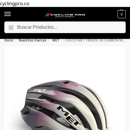
cyclingpro.co
0
Buscar
🚴‍ Envío gratuito a todo Colombia por compras superiores a $250.000
📦
Inicio
Nuestras marcas
MET
CASCO MET TRENTA 3K CARBON MIPS EDITION UAE TEAM ADQ
/
/
/