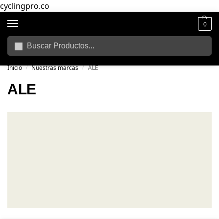
cyclingpro.co
0
Buscar
🚴‍ Envío gratuito a todo Colombia por compras superiores a $250.000
📦
Inicio
Nuestras marcas
ALE
/
/
ALE