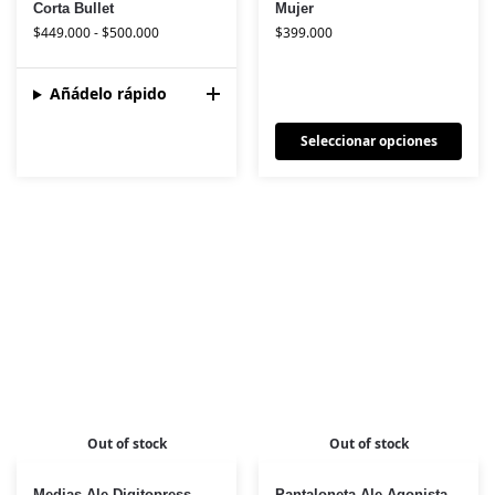
Corta Bullet
Mujer
$
449.000
-
$
500.000
$
399.000
Añádelo rápido
Seleccionar opciones
Out of stock
Out of stock
Medias Ale Digitopress
Pantaloneta Ale Agonista