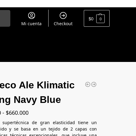
uscar
$
0
0
Mi cuenta
Checkout
eco Ale Klimatic
ng Navy Blue
0
-
$
660.000
 supertécnica de gran elasticidad tiene un
ñido y se basa en un tejido de 2 capas con
ticas técnicas excepcionales, que incluye una