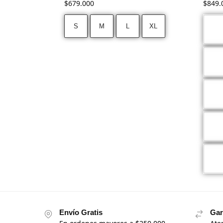
$
679.000
$
849.
S
M
L
XL
Envío Gratis
Gar