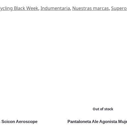
ycling Black Week
,
Indumentaria
,
Nuestras marcas
,
Supero
Out of stock
 Scicon Aeroscope
Pantaloneta Ale Agonista Muj