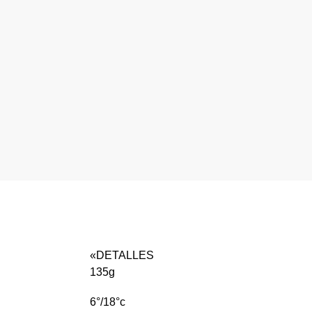
«DETALLES
135g
6°/18°c