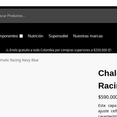
B
mponentes
Nutrición
Superoutlet
Nuestras marcas
🚴‍ Envío gratuito a todo Colombia por compras superiores a $250.000 📦
imatic Racing Navy Blue
Chal
Raci
$
590.00
Esta capa
ajuste ce
caracterís