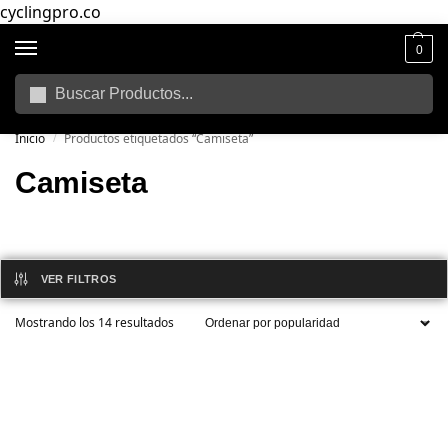
cyclingpro.co
0
Buscar
🚴‍ Envío gratuito a todo Colombia por compras superiores a $250.000
📦
Inicio
Productos etiquetados “Camiseta”
/
Camiseta
VER FILTROS
Mostrando los 14 resultados