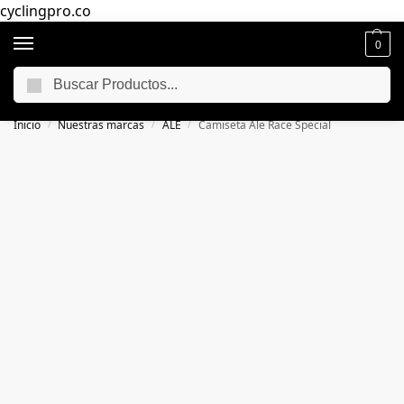
cyclingpro.co
0
Buscar
🚴‍ Envío gratuito a todo Colombia por compras superiores a $250.000
📦
Inicio
Nuestras marcas
ALE
Camiseta Ale Race Special
/
/
/