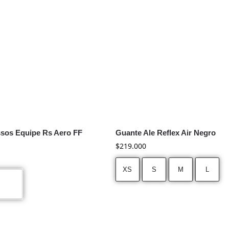
sos Equipe Rs Aero FF
Guante Ale Reflex Air Negro
$
219.000
XS
S
M
L