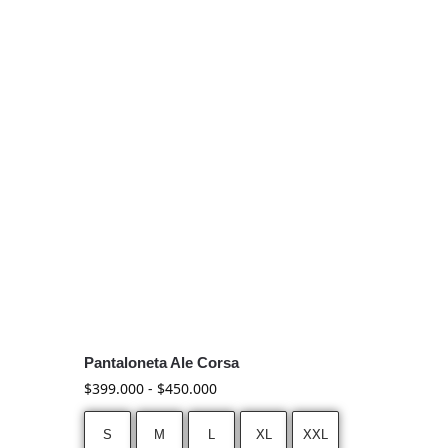
Pantaloneta Ale Corsa
$
399.000
-
$
450.000
S
M
L
XL
XXL