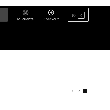
uscar
$
0
0
Mi cuenta
Checkout
1
2