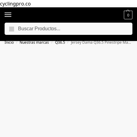
cyclingpro.co
0
Buscar
🚴‍ Envío gratuito a todo Colombia por compras superiores a $250.000
📦
Inicio
Nuestras marcas
Q36.5
Jersey Dama Q36.5 Pinestripe Manga Larga
/
/
/