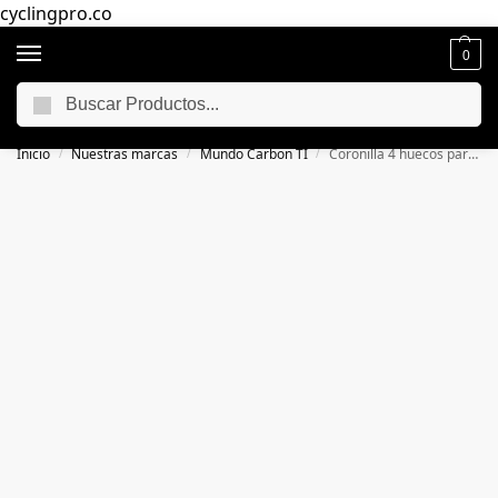
cyclingpro.co
0
Buscar
🚴‍ Envío gratuito a todo Colombia por compras superiores a $250.000
📦
Inicio
Nuestras marcas
Mundo Carbon TI
Coronilla 4 huecos para Shimano 52
/
/
/