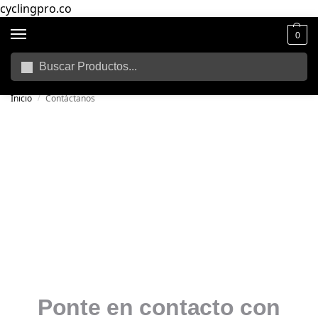
cyclingpro.co
0
Buscar
🚴‍ Envío gratuito a todo Colombia por compras superiores a $250.000
📦
Inicio
Contáctanos
/
Ponte en contacto con