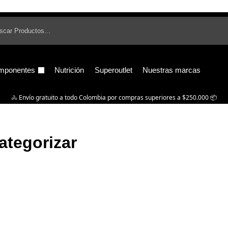
B
mponentes
Nutrición
Superoutlet
Nuestras marcas
🚴‍ Envío gratuito a todo Colombia por compras superiores a $250.000 📦
ategorizar