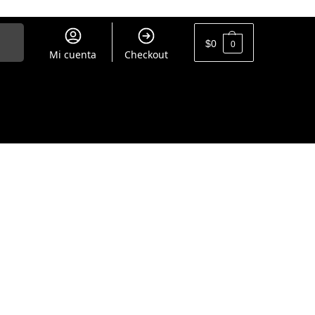
uscar
$
0
0
Mi cuenta
Checkout