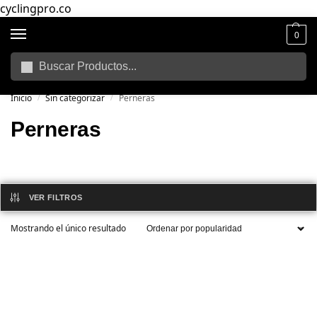
cyclingpro.co
0
Buscar
🚴‍ Envío gratuito a todo Colombia por compras superiores a $250.000
📦
Inicio
Sin categorizar
Perneras
/
/
Perneras
VER FILTROS
Mostrando el único resultado