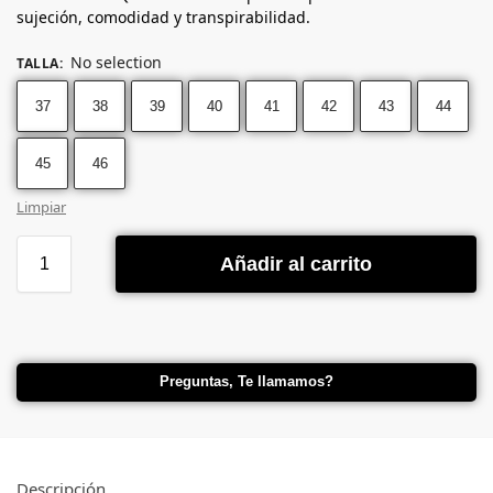
sujeción, comodidad y transpirabilidad.
No selection
TALLA
:
37
38
39
40
41
42
43
44
45
46
Limpiar
Añadir al carrito
Preguntas, Te llamamos?
Descripción