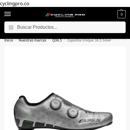
cyclingpro.co
0
Buscar
🚴‍ Envío gratuito a todo Colombia por compras superiores a $250.000
📦
Inicio
Nuestras marcas
Q36.5
Zapatilla Unique 36.5 Silver
/
/
/