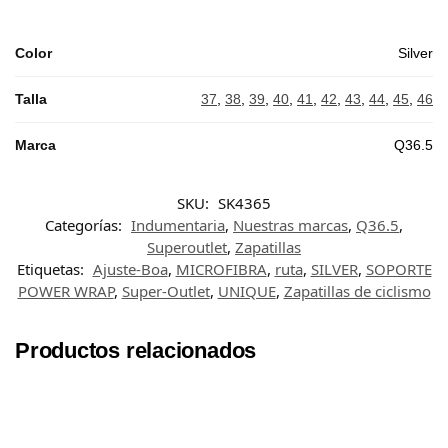
Color
Silver
Talla
37
,
38
,
39
,
40
,
41
,
42
,
43
,
44
,
45
,
46
Marca
Q36.5
SKU:
SK4365
Categorías:
Indumentaria
,
Nuestras marcas
,
Q36.5
,
Superoutlet
,
Zapatillas
Etiquetas:
Ajuste-Boa
,
MICROFIBRA
,
ruta
,
SILVER
,
SOPORTE
POWER WRAP
,
Super-Outlet
,
UNIQUE
,
Zapatillas de ciclismo
Productos relacionados