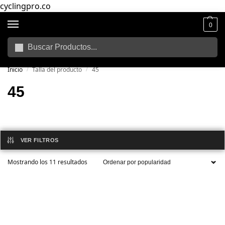
cyclingpro.co
0
Buscar
🚴‍ Envío gratuito a todo Colombia por compras superiores a $250.000
📦
Inicio
Talla del producto
45
/
/
45
VER FILTROS
Mostrando los 11 resultados