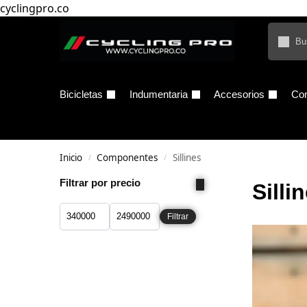
cyclingpro.co
Bicicletas
Indumentaria
Accesorios
Co
Inicio
Componentes
Sillines
/
/
Filtrar por precio
Silli
Filtrar