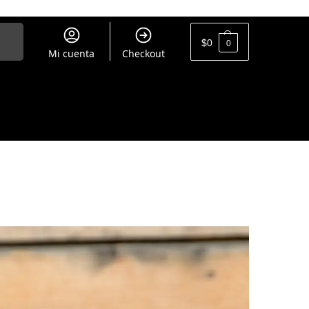
uscar
$
0
0
Mi cuenta
Checkout