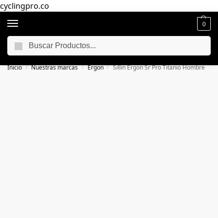
cyclingpro.co
0
Buscar
🚴‍ Envío gratuito a todo Colombia por compras superiores a $250.000
📦
Inicio
Nuestras marcas
Ergon
Sillin Ergon Sr Pro Titanio Hombre
/
/
/