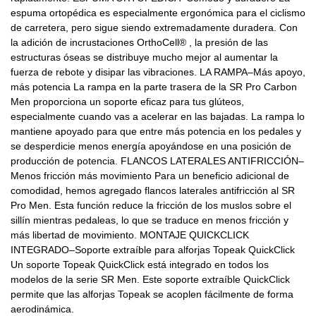
espuma ortopédica es especialmente ergonómica para el ciclismo
de carretera, pero sigue siendo extremadamente duradera. Con
la adición de incrustaciones OrthoCell® , la presión de las
estructuras óseas se distribuye mucho mejor al aumentar la
fuerza de rebote y disipar las vibraciones. LA RAMPA–Más apoyo,
más potencia La rampa en la parte trasera de la SR Pro Carbon
Men proporciona un soporte eficaz para tus glúteos,
especialmente cuando vas a acelerar en las bajadas. La rampa lo
mantiene apoyado para que entre más potencia en los pedales y
se desperdicie menos energía apoyándose en una posición de
producción de potencia. FLANCOS LATERALES ANTIFRICCIÓN–
Menos fricción más movimiento Para un beneficio adicional de
comodidad, hemos agregado flancos laterales antifricción al SR
Pro Men. Esta función reduce la fricción de los muslos sobre el
sillín mientras pedaleas, lo que se traduce en menos fricción y
más libertad de movimiento. MONTAJE QUICKCLICK
INTEGRADO–Soporte extraíble para alforjas Topeak QuickClick
Un soporte Topeak QuickClick está integrado en todos los
modelos de la serie SR Men. Este soporte extraíble QuickClick
permite que las alforjas Topeak se acoplen fácilmente de forma
aerodinámica.