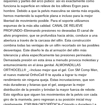
isquiones y partes del arco púbico: así es exactamente como
funciona la superficie en relieve de los sillines Ergon para
hombre. Debido a que la pelvis masculina se sienta más erguida,
hemos mantenido la superficie plana e incluso para la mejor
libertad de movimiento posible. Para el soporte utilizamos
espumas de la más alta calidad. CANAL DE RELIEVE
PROFUNDO–Eliminando presiones no deseadas El canal de
alivio progresivo, que se profundiza hacia atrás, conduce a una
abertura a través de la carcasa del sillín. Esta construcción
combina todas las ventajas de un sillín recortado sin las posibles
desventajas. Este diseño le da al armazón del sillín más
tolerancia y alivia específicamente las presiones perineales.
Demasiada presión en esta área a menudo provoca molestias y
entumecimiento en el área genital. ALMOHADILLAS
ORTHOCELL® _–Incluso mejor que el gel. Con SM Comp Men,
el nuevo material OrthoCell ® te ayuda a lograr tu mejor
rendimiento sin ninguna queja. Estas incrustaciones, que son
más duraderas y livianas que el gel, aseguran la mejor
distribución de la presión y brindan la mayor fuerza de rebote.
Esto significa que siguen los movimientos de la pelvis con cada
giro de la manivela, pero regresan a su posición inicial muy
rápidamente. ESPUMA ORTOPÉDICA–Cómodo y duradero La