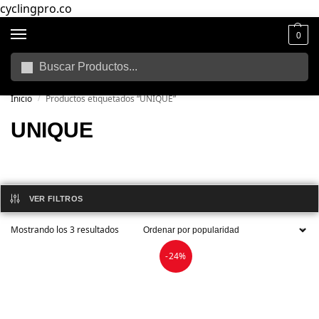
cyclingpro.co
0
Buscar
🚴‍ Envío gratuito a todo Colombia por compras superiores a $250.000
📦
Inicio
Productos etiquetados “UNIQUE”
/
UNIQUE
VER FILTROS
Mostrando los 3 resultados
-24%