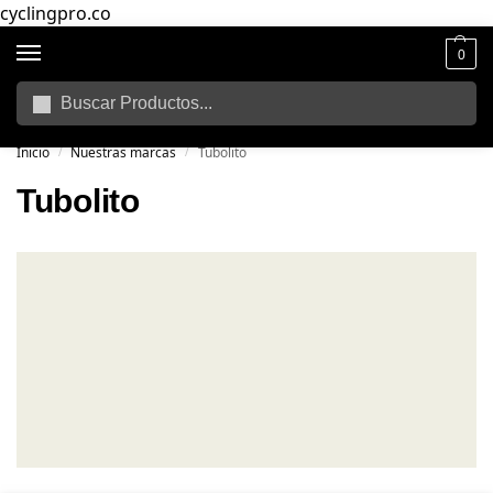
cyclingpro.co
0
Buscar
🚴‍ Envío gratuito a todo Colombia por compras superiores a $250.000
📦
Inicio
Nuestras marcas
Tubolito
/
/
Tubolito