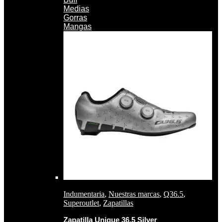
Medias
Gorras
Mangas
Indumentaria
,
Nuestras marcas
,
Q36.5
,
Superoutlet
,
Zapatillas
Zapatilla Unique 36.5 Silver