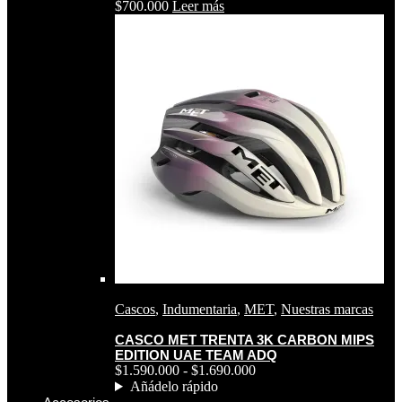
$
700.000
Leer más
Cascos
,
Indumentaria
,
MET
,
Nuestras marcas
CASCO MET TRENTA 3K CARBON MIPS
EDITION UAE TEAM ADQ
$
1.590.000
-
$
1.690.000
Añádelo rápido