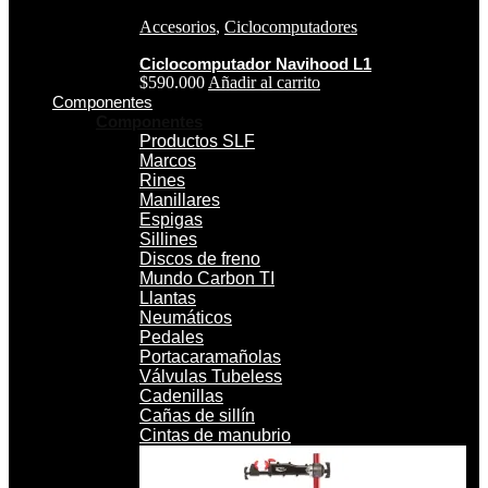
Accesorios
,
Ciclocomputadores
Ciclocomputador Navihood L1
$
590.000
Añadir al carrito
Componentes
Componentes
Productos SLF
Marcos
Rines
Manillares
Espigas
Sillines
Discos de freno
Mundo Carbon TI
Llantas
Neumáticos
Pedales
Portacaramañolas
Válvulas Tubeless
Cadenillas
Cañas de sillín
Cintas de manubrio