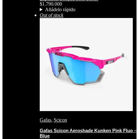
$
1.790.000
Añádelo rápido
Out of stock
Gafas
,
Scicon
Gafas Scicon Aeroshade Kunken Pink Fluo –
Blue