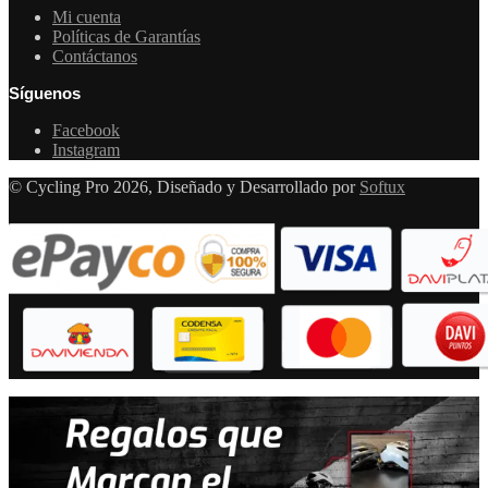
Mi cuenta
Políticas de Garantías
Contáctanos
Síguenos
Facebook
Instagram
© Cycling Pro 2026, Diseñado y Desarrollado por
Softux