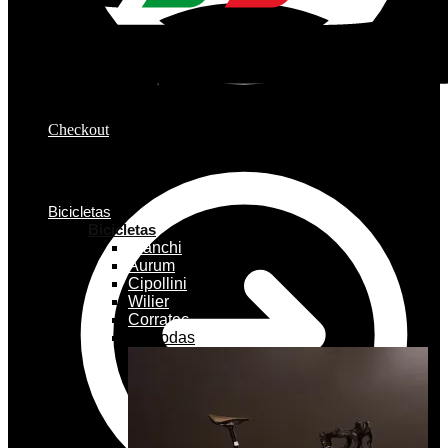
Checkout
Bicicletas
Bicicletas
Bianchi
Aurum
Cipollini
Wilier
Corratec
Ver todas