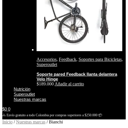
Accesorios
,
Feedback
,
Soportes para Bicicletas
,
Superoutlet
Soporte pared Feedback llanta delantera
Velo Hinge
$
189.000
Añadir al carrito
Nutrición
Superoutlet
Nuestras marcas
$
0
0
🚴‍ Envío gratuito a todo Colombia por compras superiores a $250.000 📦
Inicio
/
Nuestras marcas
/
Bianchi