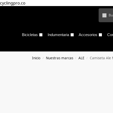
cyclingpro.co
Bicicletas
Indumentaria
Accesorios
Co
Inicio
Nuestras marcas
ALE
Camiseta Ale M
/
/
/