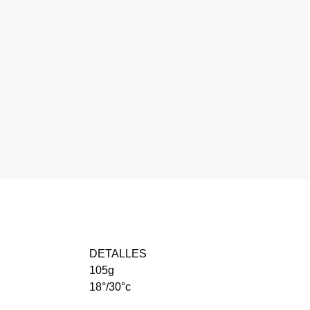
DETALLES
105g
18°/30°c