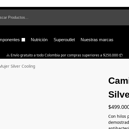
B
mponentes
Nutrición
Superoutlet
Nuestras marcas
🚴‍ Envío gratuito a todo Colombia por compras superiores a $250.000 📦
ujer Silver Cooling
Cami
Silv
$
499.00
Con hilos 
demostrado
antibacter