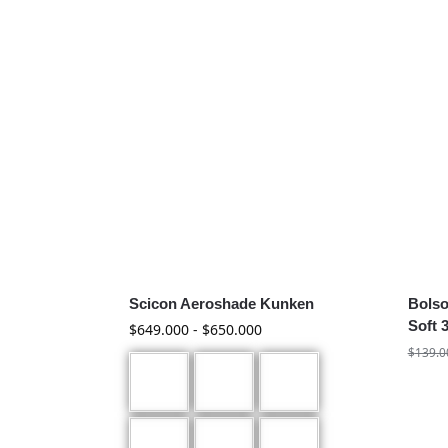
Scicon Aeroshade Kunken
Bolso
Soft 
$
649.000
-
$
650.000
$
139.0