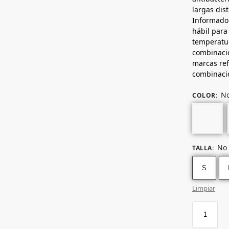
largas dis
Informado 
hábil para
temperatur
combinacio
marcas ref
combinació
No
COLOR
:
No 
TALLA
:
S
Limpiar