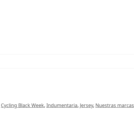
,
Cycling Black Week
,
Indumentaria
,
Jersey
,
Nuestras marcas