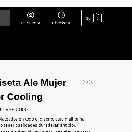
uscar
$
0
0
Mi cuenta
Checkout
seta Ale Mujer
er Cooling
0
-
$
560.000
plateados en todo el diseño, este maillot ha
 tener cualidades duraderas antiolor,
ianas y antiestáticas que no se deterioran con