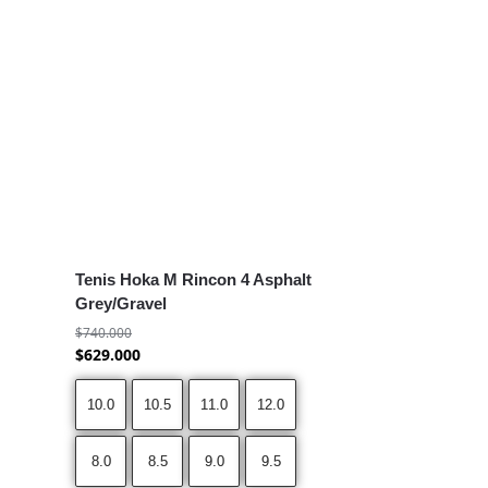
Tenis Hoka M Rincon 4 Asphalt
Grey/Gravel
$
740.000
$
629.000
10.0
10.5
11.0
12.0
8.0
8.5
9.0
9.5