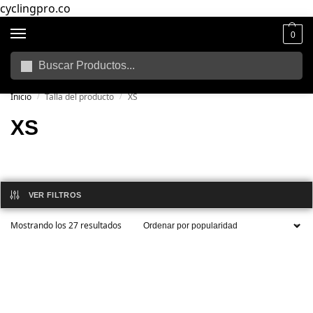
cyclingpro.co
0
Buscar
🚴‍ Envío gratuito a todo Colombia por compras superiores a $250.000
📦
Inicio
Talla del producto
XS
/
/
XS
VER FILTROS
Mostrando los 27 resultados