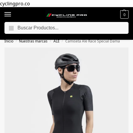
cyclingpro.co
0
Buscar
🚴‍ Envío gratuito a todo Colombia por compras superiores a $250.000
📦
Inicio
Nuestras marcas
ALE
Camiseta Ale Race Special Dama
/
/
/