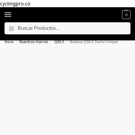
cyclingpro.co
0
Buscar
🚴‍ Envío gratuito a todo Colombia por compras superiores a $250.000
📦
Inicio
Nuestras marcas
Q36.5
Badana Q36.5 Dama Unique
/
/
/