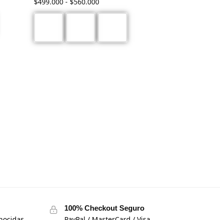
$
499.000
-
$
560.000
100% Checkout Seguro
nocidas
PayPal / MasterCard / Visa