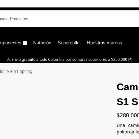
B
mponentes
Nutrición
Superoutlet
Nuestras marcas
🚴‍ Envío gratuito a todo Colombia por compras superiores a $250.000 📦
ior Ale S1 Spring
Cami
S1 S
$
280.00
Una camis
polipropil