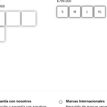
$
799.000
000
S
M
L
XL
antía con nosotros
Marcas Internacionales
nción y garantía con nosotros
Respaldo de marcas reco