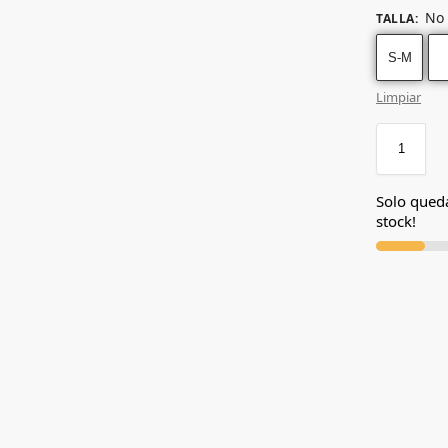
No 
TALLA
:
S-M
Limpiar
Solo qued
stock!