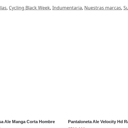
llas
,
Cycling Black Week
,
Indumentaria
,
Nuestras marcas
,
S
a Ale Manga Corta Hombre
Pantaloneta Ale Velocity Hd R
t