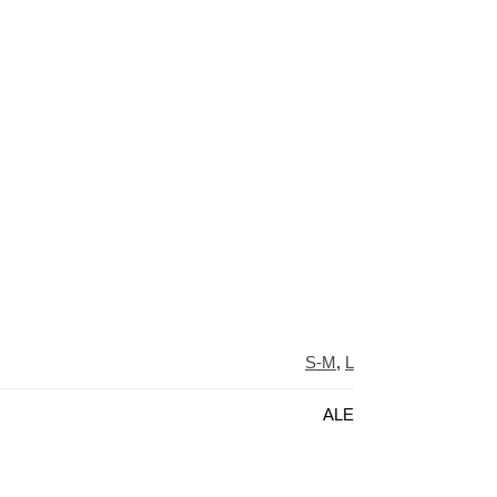
S-M
,
L
ALE