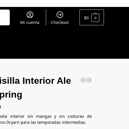
uscar
$
0
0
Mi cuenta
Checkout
silla Interior Ale
pring
0
eta interior sin mangas y sin costuras de
eno Dryarn para las temporadas intermedias.