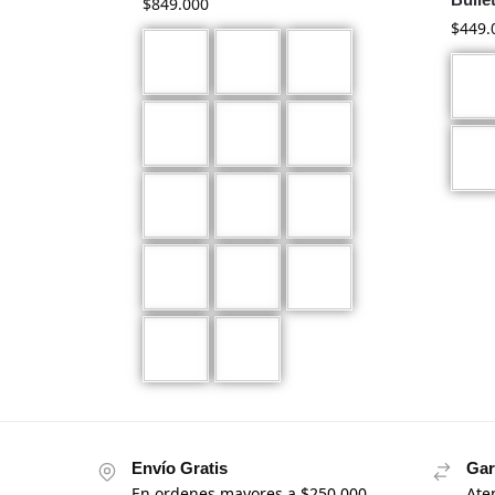
$
849.000
$
449.
Envío Gratis
Gar
En ordenes mayores a $250.000
Ate