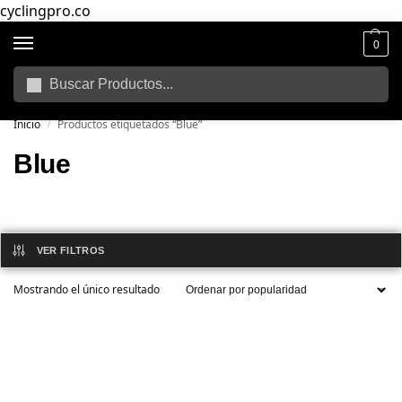
cyclingpro.co
0
Buscar
🚴‍ Envío gratuito a todo Colombia por compras superiores a $250.000
📦
Inicio
Productos etiquetados “Blue”
/
Blue
VER FILTROS
Mostrando el único resultado