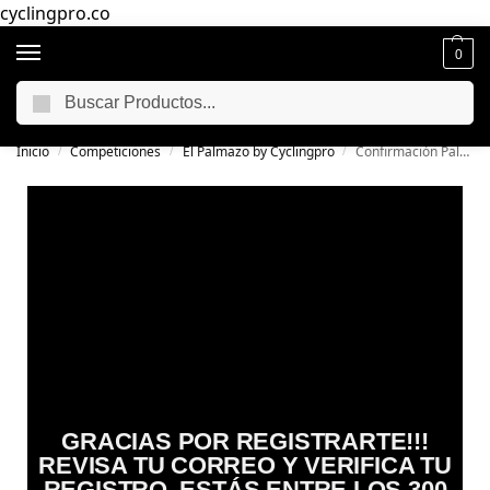
cyclingpro.co
0
Buscar
🚴‍ Envío gratuito a todo Colombia por compras superiores a $250.000
📦
Inicio
Competiciones
El Palmazo by Cyclingpro
Confirmación Palmazo 9.0
/
/
/
GRACIAS POR REGISTRARTE!!!
REVISA TU CORREO Y VERIFICA TU
REGISTRO. ESTÁS ENTRE LOS 300