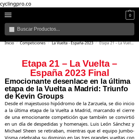
cyclingpro.co
0
Buscar
🚴‍ Envío gratuito a todo Colombia por compras superiores a $250.000
📦
Inicio
Competiciones
La Vuelta - España-2023
Etapa 21 – La Vuelta – España 2023 Final
/
/
/
Etapa 21 – La Vuelta –
España 2023 Final
Emocionante desenlace en la última
etapa de la Vuelta a Madrid: Triunfo
de Kevin Groups
Desde el majestuoso hipódromo de la Zarzuela, se dio inicio
a la última etapa de la Vuelta a Madrid, marcando el cierre
de una emocionante competición que también se convirtió
en un día de despedidas y homenajes. Luis León Sánchez y
Michael Sheen se retiraban, mientras que el equipo Jumbo-
Visma celebraba su dominio en las tres grandes vueltas con