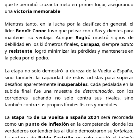
que le permitió cruzar la meta en primer lugar, asegurando
una
victoria memorable
.
Mientras tanto, en la lucha por la clasificación general, el
líder
Benoît Conor
tuvo que pelear con uñas y dientes para
mantener su ventaja. Aunque
Roglič
mostró signos de
debilidad en los kilómetros finales,
Carapaz
, siempre
astuto
y
resistente
, logró minimizar las pérdidas y mantenerse en
la pelea por el podio.
La etapa no solo demostró la dureza de la Vuelta a España,
sino también la capacidad de estos ciclistas para superar
desafíos aparentemente
insuperables
. Cada pedalada en la
subida final fue una muestra de
determinación
, con los
corredores luchando no solo contra sus rivales, sino
también contra sus propios límites físicos y mentales.
La
Etapa 15 de La Vuelta a España 2024
será recordada
como un
punto de inflexión
en la competencia, donde los
verdaderos contendientes al título demostraron su
fortaleza
.
La victoria de
Pablo Castrillo
no solo resaltó el
talento