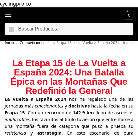
cyclingpro.co
0
Buscar
🚴‍ Envío gratuito a todo Colombia por compras superiores a $250.000
📦
Inicio
Competiciones
La Etapa 15 de La Vuelta a España 2024: Una Batalla Épica en las Montañas Que Redefinió la General
/
/
La Etapa 15 de La Vuelta a
España 2024: Una Batalla
Épica en las Montañas Que
Redefinió la General
La Vuelta a España 2024
nos ha regalado una de las
jornadas más
emocionantes
y
decisivas
hasta la fecha en su
Etapa 15
. Con un recorrido de
142.9 km
lleno de ascensos
implacables
, los favoritos al título tuvieron que enfrentarse a
una montaña fuera de categoría que puso a prueba su
resistencia
y
estrategia
. En este escenario de pura