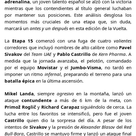
adrenalina
, un joven talento español se alzó con la victoria
mientras que los contendientes al título general luchaban
por mantener sus posiciones. Este análisis desglosa los
momentos más cruciales de una etapa que, sin duda,
marcará un
antes y un después
en esta edición de la Vuelta.
La
Etapa 15
comenzó con una fuga de cuatro
valientes
corredores que incluyó nombres de alto calibre como
Pavel
Sivakov
del
Team UAE
y
Pablo Castrillo
de
Kern Pharma
. A
medida que la jornada avanzaba, el pelotón, comandado
por el equipo
Movistar
y el
Jumbo-Visma
, no tardó en
imponer un ritmo
infernal
, preparando el terreno para una
batalla épica
en la última ascensión.
Mikel Landa
, siempre
agresivo
en la montaña, lanzó un
ataque
contundente
a más de 6 km de la meta, con
Primož Roglič
y
Richard Carapaz
siguiéndolo de cerca. La
lucha entre los favoritos se intensificó, pero fue el joven
Castrillo
quien dio la sorpresa del día. A pesar de los
intentos de
Sivakov
y la presión de
Alexander Blasov
del
Red
Bull-Bora
, Castrillo se mantuvo firme y lanzó un ataque final