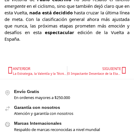
emergente
en el ciclismo, sino que también dejó claro que en
esta Vuelta,
nada está decidido
hasta cruzar la última línea
de meta. Con la clasificación general ahora más ajustada
que nunca, las próximas etapas prometen más
emoción
y
desafíos en esta
espectacular
edición de la Vuelta a
España.
ANTERIOR
SIGUIENTE
La Estrategia, la Valentía y la Técnica en la Etapa 14 de la Vuelta a España 2024
El Impactante Desenlace de la Etapa 16 en la Vuelta a España 2024: Victoria de Marc Soler en Lagos de Covadonga
Envío Gratis
En ordenes mayores a $250.000
Garantía con nosotros
Atención y garantía con nosotros
Marcas Internacionales
Respaldo de marcas reconocidas a nivel mundial