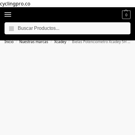
cyclingpro.co
0
Buscar
🚴‍ Envío gratuito a todo Colombia por compras superiores a $250.000
📦
Inicio
Nuestras marcas
Xcadey
Bielas Potenciometro Xcadey 5H 170mm
/
/
/