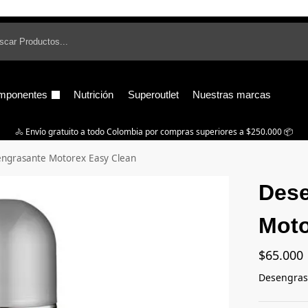
B
mponentes
Nutrición
Superoutlet
Nuestras marcas
🚴‍ Envío gratuito a todo Colombia por compras superiores a $250.000 📦
ngrasante Motorex Easy Clean
Dese
Moto
$
65.000
Desengras