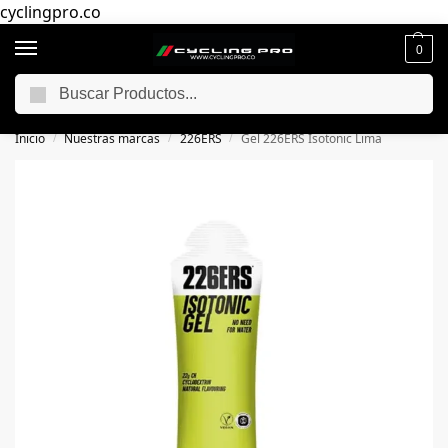
cyclingpro.co
0
Buscar
🚴‍ Envío gratuito a todo Colombia por compras superiores a $250.000
📦
Inicio
Nuestras marcas
226ERS
Gel 226ERS Isotonic Lima
/
/
/