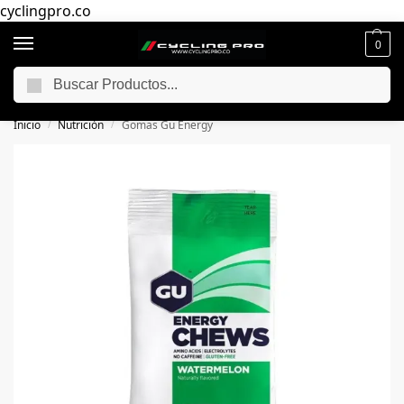
cyclingpro.co
0
Buscar
🚴‍ Envío gratuito a todo Colombia por compras superiores a $250.000
📦
Inicio
Nutrición
Gomas Gu Energy
/
/