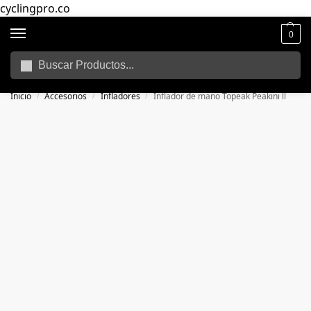
cyclingpro.co
0
Buscar
🚴‍ Envío gratuito a todo Colombia por compras superiores a $250.000
📦
Inicio
Accesorios
Infladores
Inflador de mano Topeak Peakini ll
/
/
/