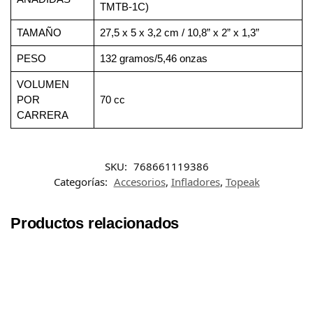
TMTB-1C)
TAMAÑO
27,5 x 5 x 3,2 cm / 10,8” x 2” x 1,3”
PESO
132 gramos/5,46 onzas
VOLUMEN
POR
70 cc
CARRERA
SKU:
768661119386
Categorías:
Accesorios
,
Infladores
,
Topeak
Productos relacionados