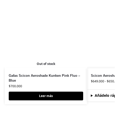
Out of stock
Gafas Scicon Aeroshade Kunken Pink Fluo –
Scicon Aerosh
Blue
$
649.000
-
$
650
$
700.000
Añádelo rá
Leer más