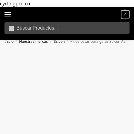
cyclingpro.co
0
Buscar
🚴‍ Envío gratuito a todo Colombia por compras superiores a $250.000
📦
Inicio
Nuestras marcas
Scicon
Kit de patas para gafas Scicon Aeroscope
/
/
/