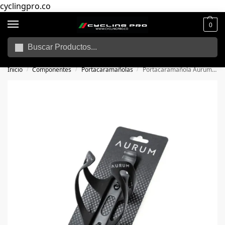
cyclingpro.co
0
Buscar
🚴‍ Envío gratuito a todo Colombia por compras superiores a $250.000
📦
Inicio
Componentes
Portacaramañolas
Portacaramañola Aurum Black
/
/
/