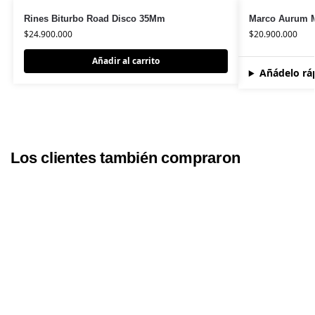
Rines Biturbo Road Disco 35Mm
Marco Aurum 
$
24.900.000
$
20.900.000
Añadir al carrito
Añádelo rá
Los clientes también compraron