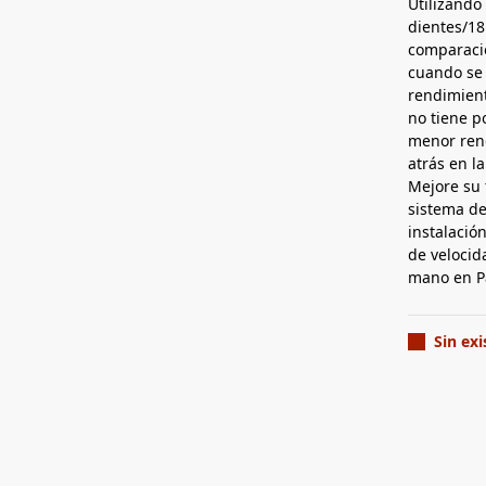
Utilizando
dientes/18
comparaci
cuando se 
rendimient
no tiene p
menor rend
atrás en la
Mejore su 
sistema de
instalació
de velocid
mano en Pa
Sin exi