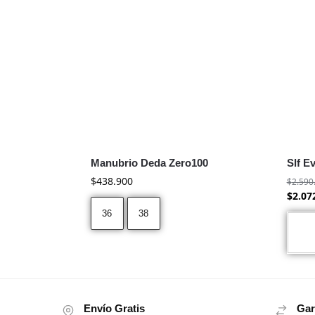
Manubrio Deda Zero100
Slf E
$
438.900
$
2.590
$
2.07
36
38
Envío Gratis
Gar