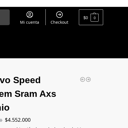
uscar
$
0
0
Mi cuenta
Checkout
Evo Speed
em Sram Axs
nio
$
4.552.000
00