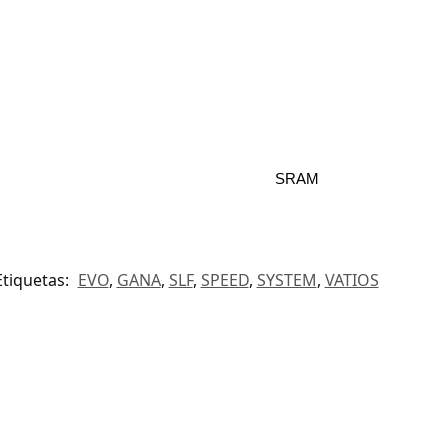
SRAM
Etiquetas:
EVO
,
GANA
,
SLF
,
SPEED
,
SYSTEM
,
VATIOS