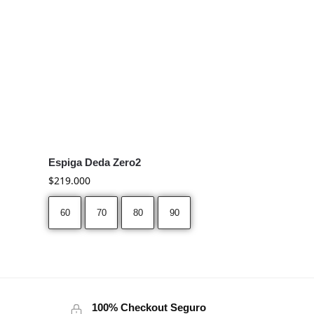
Espiga Deda Zero2
$
219.000
60
70
80
90
100% Checkout Seguro