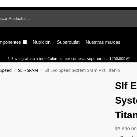
B
mponentes
Nutrición
Superoutlet
Nuestras marcas
🚴‍ Envío gratuito a todo Colombia por compras superiores a $250.000 📦
 Speed
SLF- SRAM
Slf Evo Speed System Sram Axs Titanio
/
/
Slf 
Syst
Tita
$
5.690.0