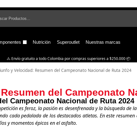
B
mponentes
Nutrición
Superoutlet
Nuestras marcas
🚴‍ Envío gratuito a todo Colombia por compras superiores a $250.000 📦
iunfo y Velocidad: Resumen del Campeonato Nacional de Ruta 2024
d: Resumen del Campeonato Na
del Campeonato Nacional de Ruta 2024
petición es feroz, la pasión es desenfrenada y la búsqueda de la v
ando cada pedalada de los destacados atletas. En este resume
afíos y momentos épicos en el asfalto.