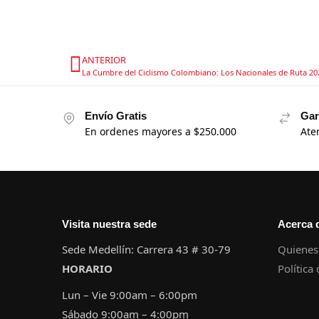
ANTERIOR
La Cumbre del Ciclismo Colombiano: Los Nacionales de Ruta 20
Envío Gratis
Gar
En ordenes mayores a $250.000
Ate
Visita nuestra sede
Acerca 
Sede Medellín: Carrera 43 # 30-79
Quienes
HORARIO
Política
Lun – Vie 9:00am – 6:00pm
Sábado 9:00am – 4:00pm