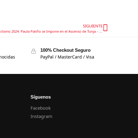
SIGUIENTE
Triunfo Electrizante en los Nacionales de Ciclismo 2024: Paula Patiño se Impone en el Ascenso de Tunja – Etapa 2
100% Checkout Seguro
nocidas
PayPal / MasterCard / Visa
Síguenos
Facebook
Instagram