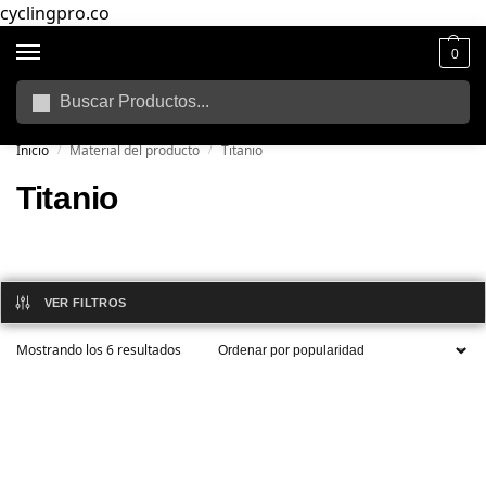
cyclingpro.co
0
Buscar
🚴‍ Envío gratuito a todo Colombia por compras superiores a $250.000
📦
Inicio
Material del producto
Titanio
/
/
Titanio
VER FILTROS
Mostrando los 6 resultados