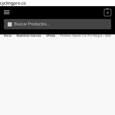
cyclingpro.co
0
Buscar
🚴‍ Envío gratuito a todo Colombia por compras superiores a $250.000
📦
Inicio
Nuestras marcas
XPedo
Pedales Xpedo Cxr Pro Negro – Mtb
/
/
/