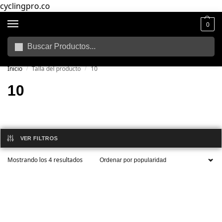
cyclingpro.co
0
Buscar
🚴‍ Envío gratuito a todo Colombia por compras superiores a $250.000
📦
Inicio
Talla del producto
10
/
/
10
VER FILTROS
Mostrando los 4 resultados