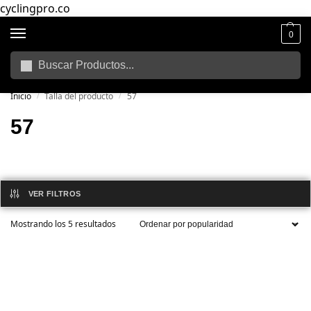
cyclingpro.co
0
Buscar
🚴‍ Envío gratuito a todo Colombia por compras superiores a $250.000
📦
Inicio
Talla del producto
57
/
/
57
VER FILTROS
Mostrando los 5 resultados