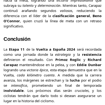
hacia la meta, logrando una
victoria impresionante
que
subraya su
talento
y
determinación
. Mientras tanto, Carapaz
continuó arañando segundos
valiosos
, reduciendo la
diferencia con el líder de la
clasificación general
,
Beno
O’Connor
, quien cruzó la línea de meta con un retraso
significativo.
Conclusión
La
Etapa 11
de la
Vuelta a España 2024
será recordada
como una jornada donde la
estrategia
y la
resistencia
definieron el resultado. Con
Primoz Roglic
y
Richard
Carapaz
manteniéndose en la pelea, y con
Eddie Dunbar
logrando una
victoria épica
, esta etapa demuestra que en la
Vuelta,
cada kilómetro cuenta
. A medida que la carrera
avanza, los márgenes se estrechan y la
lucha
por el podio
se
intensifica
, prometiendo un final de temporada
inolvidable
. Los próximos días serán
cruciales
, y los
ciclistas tendrán que darlo todo si desean asegurarse un
lugar en la historia del ciclismo.