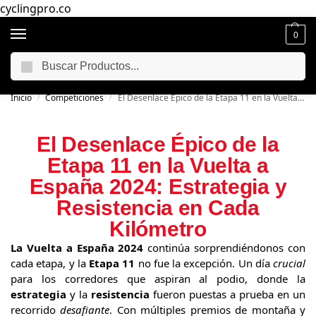
cyclingpro.co
0
Buscar
🚴‍ Envío gratuito a todo Colombia por compras superiores a $250.000
📦
Inicio
Competiciones
El Desenlace Épico de la Etapa 11 en la Vuelta a España 2024: Estrategia y Resistencia en Cada Kilómetro
/
/
El Desenlace Épico de la
Etapa 11 en la Vuelta a
España 2024: Estrategia y
Resistencia en Cada
Kilómetro
La Vuelta a España 2024
continúa sorprendiéndonos con
cada etapa, y la
Etapa 11
no fue la excepción. Un día
crucial
para los corredores que aspiran al podio, donde la
estrategia
y la
resistencia
fueron puestas a prueba en un
recorrido
desafiante
. Con múltiples premios de montaña y