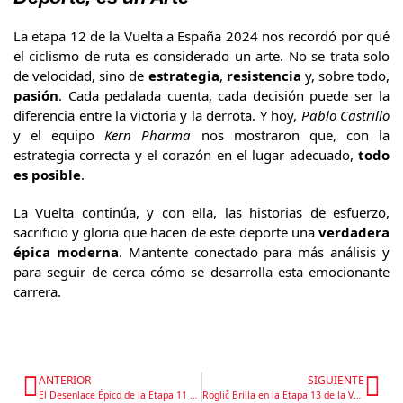
La etapa 12 de la Vuelta a España 2024 nos recordó por qué
el ciclismo de ruta es considerado un arte. No se trata solo
de velocidad, sino de
estrategia
,
resistencia
y, sobre todo,
pasión
. Cada pedalada cuenta, cada decisión puede ser la
diferencia entre la victoria y la derrota. Y hoy,
Pablo Castrillo
y el equipo
Kern Pharma
nos mostraron que, con la
estrategia correcta y el corazón en el lugar adecuado,
todo
es posible
.
La Vuelta continúa, y con ella, las historias de esfuerzo,
sacrificio y gloria que hacen de este deporte una
verdadera
épica moderna
. Mantente conectado para más análisis y
para seguir de cerca cómo se desarrolla esta emocionante
carrera.
ANTERIOR
SIGUIENTE
El Desenlace Épico de la Etapa 11 en la Vuelta a España 2024: Estrategia y Resistencia en Cada Kilómetro
Roglič Brilla en la Etapa 13 de la Vuelta a España 2024: Quintana y Carapaz Destacan en una Jornada Épica de Alta Montaña