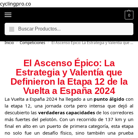
cyclingpro.co
0
Buscar
🚴‍ Envío gratuito a todo Colombia por compras superiores a $250.000
📦
Inicio
Competiciones
El Ascenso Épico: La Estrategia y Valentía que Definieron la Etapa 12 de la Vuelta a España 2024
/
/
El Ascenso Épico: La
Estrategia y Valentía que
Definieron la Etapa 12 de la
Vuelta a España 2024
La Vuelta a España 2024 ha llegado a un
punto álgido
con
la etapa 12, una jornada corta pero intensa que dejó al
descubierto las
verdaderas capacidades
de los corredores
más fuertes del pelotón. Con un recorrido de 137 km y un
final en alto en un puerto de primera categoría, esta etapa
no solo fue un desafío físico, sino también una prueba