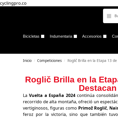
cyclingpro.co
Bicicletas
Indumentaria
Accesorios
Co
Inicio
Competiciones
Roglič Brilla en la Etapa 13 
/
/
Roglič Brilla en la Et
Destacan 
La
Vuelta a España 2024
continúa consolidá
recorrido de alta montaña, ofreció un espectá
vertiginosos, figuras como
Primož Roglič
,
Nai
feroz por la victoria, sino que también tuvo