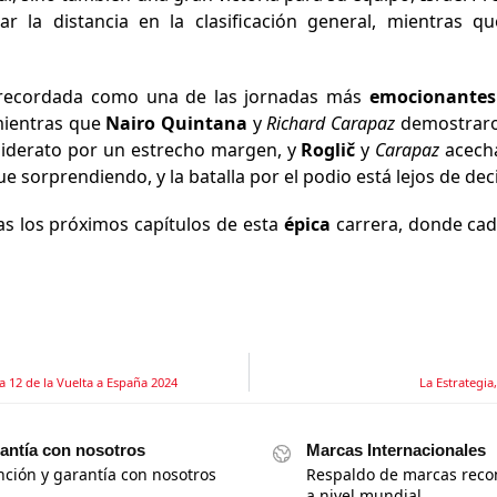
r la distancia en la clasificación general, mientras q
á recordada como una de las jornadas más
emocionantes
 mientras que
Nairo Quintana
y
Richard Carapaz
demostraron
iderato por un estrecho margen, y
Roglič
y
Carapaz
acecha
e sorprendiendo, y la batalla por el podio está lejos de deci
das los próximos capítulos de esta
épica
carrera, donde cada
pa 12 de la Vuelta a España 2024
La Estrategia,
antía con nosotros
Marcas Internacionales
nción y garantía con nosotros
Respaldo de marcas reco
a nivel mundial