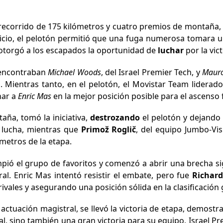
 recorrido de 175 kilómetros y cuatro premios de montaña, f
inicio, el pelotón permitió que una fuga numerosa tomara 
 otorgó a los escapados la oportunidad de
luchar
por la vic
 encontraban
Michael Woods
, del Israel Premier Tech, y
Maur
. Mientras tanto, en el pelotón, el Movistar Team liderad
nar a
Enric Mas
en la mejor posición posible para el ascenso f
aña, tomó la iniciativa,
destrozando
el pelotón y dejando 
 lucha, mientras que
Primož Roglič
, del equipo Jumbo-Vi
ómetros de la etapa.
pió el grupo de favoritos y comenzó a abrir una brecha si
eral. Enric Mas intentó resistir el embate, pero fue
Richard
ales y asegurando una posición sólida en la clasificación 
 actuación magistral, se llevó la victoria de etapa, demostr
l, sino también una gran victoria para su equipo, Israel Pr