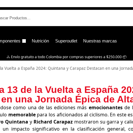
B
mponentes
Nutrición
Superoutlet
Nuestras marcas
🚴‍ Envío gratuito a todo Colombia por compras superiores a $250.000 📦
de la Vuelta a España 2024: Quintana y Carapaz Destacan en una Jorna
apa 13 de la Vuelta a España 2
en una Jornada Épica de Al
ndose como una de las ediciones más
emocionantes
de l
culo
memorable
para los aficionados al ciclismo. En este 
ro Quintana
y
Richard Carapaz
mostraron su garra y cali
 un impacto significativo en la clasificación general, 