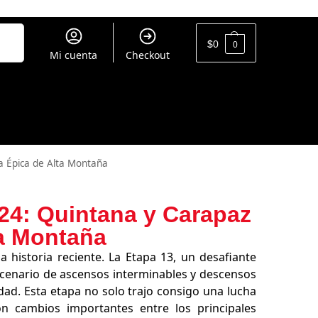
uscar
$
0
0
Mi cuenta
Checkout
da Épica de Alta Montaña
024: Quintana y Carapaz
ta Montaña
a historia reciente. La Etapa 13, un desafiante
escenario de ascensos interminables y descensos
dad. Esta etapa no solo trajo consigo una lucha
con cambios importantes entre los principales