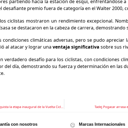
s partiendo hacia la estación de esquí, enfrentándose a 1
 desafiante premio fuera de categoría en el Walter 2000, co
as, los ciclistas mostraron un rendimiento excepcional. No
 Isasa se destacaron en la cabeza de carrera, demostrando 
as condiciones climáticas adversas, pero se pudo apreciar la
ó al atacar y lograr una
ventaja significativa
sobre sus ri
un verdadero desafío para los ciclistas, con condiciones cl
del día, demostrando su fuerza y ​​determinación en las d
e.
¡Emoción desbordante! Nick Schultz del Israel Premier Tech conquista la etapa inaugural de la Vuelta Ciclística Cataluña 2024
Tadej Pogacar arrasa 
antía con nosotros
Marcas Internacionales