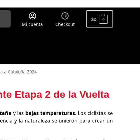
uscar
$
0
0
Mi cuenta
Checkout
ta a Cataluña 2024
e Etapa 2 de la Vuelta
taña
y las
bajas temperaturas
. Los ciclistas se
encia y la naturaleza se unieron para crear un