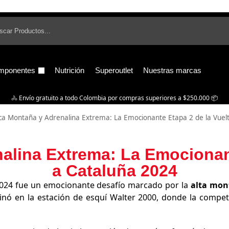
B
mponentes
Nutrición
Superoutlet
Nuestras marcas
🚴‍ Envío gratuito a todo Colombia por compras superiores a $250.000 📦
ca Montaña y Adrenalina Extrema: La Emocionante Etapa 2 de la Vuel
alina Extrema: La Emocionant
a Cataluña 2024
2024 fue un emocionante desafío marcado por la
alta mon
nó en la estación de esquí Walter 2000, donde la compet