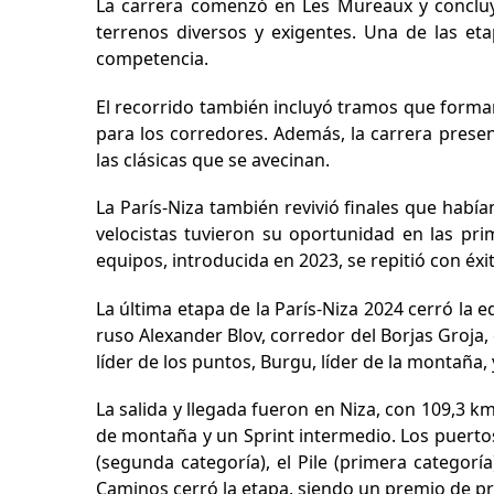
La carrera comenzó en Les Mureaux y concluyó
terrenos diversos y exigentes. Una de las et
competencia.
El recorrido también incluyó tramos que formar
para los corredores. Además, la carrera presen
las clásicas que se avecinan.
La París-Niza también revivió finales que había
velocistas tuvieron su oportunidad en las pri
equipos, introducida en 2023, se repitió con éx
La última etapa de la París-Niza 2024 cerró la
ruso Alexander Blov, corredor del Borjas Groja, 
líder de los puntos, Burgu, líder de la montaña,
La salida y llegada fueron en Niza, con 109,3 km
de montaña y un Sprint intermedio. Los puertos
(segunda categoría), el Pile (primera categorí
Caminos cerró la etapa, siendo un premio de pr