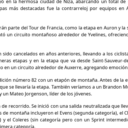
 en la hermosa ciudad de Niza, abarcando un total de o
apas más destacadas fue la contrarreloj por equipos en 
án parte del Tour de Francia, como la etapa en Auron y la s
tó un circuito montañoso alrededor de Yvelines, ofreciend
n sido cancelados en años anteriores, llevando a los ciclis
meras etapas y en la etapa que va desde Saint-Sauveur-d
ito en un circuito alrededor de Auxerre, agregando emoción 
 edición número 82 con un etapón de montaña. Antes de la et
que se llevaría la etapa. También veríamos a un Brandon Mult
 y un Mateo Jorgenson, líder de los jóvenes.
 de recorrido. Se inició con una salida neutralizada que ll
 de montaña incluyeron el Evens (segunda categoría), el Ch
a) y el Coleres (sin categoría pero con un Sprint intermedi
imera categoría.