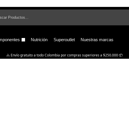
B
mponentes
Nutrición
Superoutlet
Nuestras marcas
🚴‍ Envío gratuito a todo Colombia por compras superiores a $250.000 📦