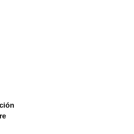
ición
re