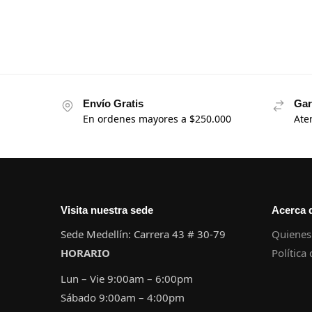
Envío Gratis
Gar
En ordenes mayores a $250.000
Ate
Visita nuestra sede
Acerca 
Sede Medellín: Carrera 43 # 30-79
Quienes
HORARIO
Política
Lun – Vie 9:00am – 6:00pm
Sábado 9:00am – 4:00pm