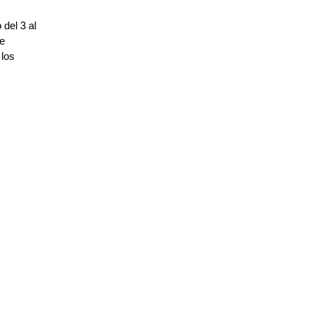
 del 3 al
ue
 los